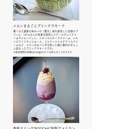
メロンまるごとプリンアラモード
驚くほど濃厚な味わいの「蘭王」卵を使用した自慢のプ
リンに、Uf-fuさんの茶葉を使用したアールグレイクリ
ームやメロンジュレ、メロンカスタードクリーム、レモ
ンホワイトチョコムース、ココナッツミルクアイスクリ
ームなど、メロンを丸ごと半玉使った器に贅沢がぎゅっ
と詰まったプリンアラモードです。
※販売
期間の詳細はInstagramにてお知らせしております
季節ドリンク“BOOCHIC特製アメリカン