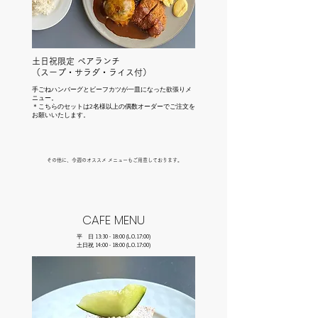
​土日祝限定 ペアランチ
（スープ・サラダ・ライス付）
手ごねハンバーグとビーフカツが一皿になった欲張りメ
ニュー。
​＊こちらのセットは2名様以上の偶数オーダーでご注文を
お願いいたします。
​その他に、今週のオススメ メニューもご用意しております。
CAFE MENU
平 日 13:30 - 18:00 (L.O.17:00)
土日祝 14:00 - 18:00 (L.O.17:00)